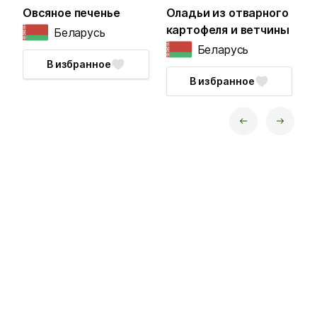
Овсяное печенье
Оладьи из отварного
А
картофеля и ветчины
Беларусь
Беларусь
В избранное
В избранное
next
prev