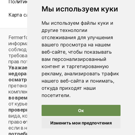
Политика конфиденциальности
Мы используем куки
Карта сайта
Мы используем файлы куки и
другие технологии
Fermerfood.by, как собственник (владелец)
отслеживания для улучшения
информационного ресурса, принимает меры по
вашего просмотра на нашем
соблюдению продавцами (фермерами)
веб-сайте, чтобы показывать
требований законодательства в области защиты
вам персонализированный
прав потребителей
Защита прав потребителей
контент и таргетированную
Уважаемые Клиенты, во избежание
недоразумений просим вас внимательно
рекламу, анализировать трафик
осматривать товар при его получении
, так как
нашего веб-сайта и понимать,
претензии к внешнему виду товара и его
откуда приходят наши
комплектности вы можете предъявлять
только
посетители.
во время осмотра товара
, при его приемке
от курьера. Вы вправе
потребовать от курьера
проверку
доставленного вам товара (внешнего
Ок
вида, комплектности). Вы также имеете
право
отказаться от доставленного товара
,
Изменить мои предпочтения
если в нем обнаружены недостатки.
Действия
потребителя при обнаружении недостатка