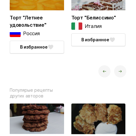
Торт "Летнее
Торт "Белиссимо"
В
удовольствие"
м
Италия
м
Россия
В избранное
В избранное
next
prev
Популярые рецепты
других авторов