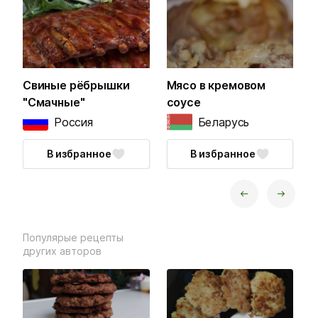
Свиные рёбрышки
Мясо в кремовом
С
"Смачные"
соусе
Россия
Беларусь
В избранное
В избранное
next
prev
Популярые рецепты
других авторов