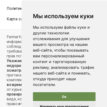
Политика конфиденциальности
Мы используем куки
Карта сайта
Мы используем файлы куки и
другие технологии
Fermerfood.by, как собственник (владелец)
отслеживания для улучшения
информационного ресурса, принимает меры по
вашего просмотра на нашем
соблюдению продавцами (фермерами)
веб-сайте, чтобы показывать
требований законодательства в области защиты
вам персонализированный
прав потребителей
Защита прав потребителей
Уважаемые Клиенты, во избежание
контент и таргетированную
недоразумений просим вас внимательно
рекламу, анализировать трафик
осматривать товар при его получении
, так как
нашего веб-сайта и понимать,
претензии к внешнему виду товара и его
откуда приходят наши
комплектности вы можете предъявлять
только
посетители.
во время осмотра товара
, при его приемке
от курьера. Вы вправе
потребовать от курьера
проверку
доставленного вам товара (внешнего
Ок
вида, комплектности). Вы также имеете
право
отказаться от доставленного товара
,
Изменить мои предпочтения