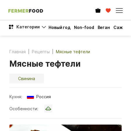
Категории
Новый год
Non-food
Веган
Сажен
Главная
Рецепты
Мясные тефтели
Мясные тефтели
Свинина
Кухня:
Россия
Особенности: