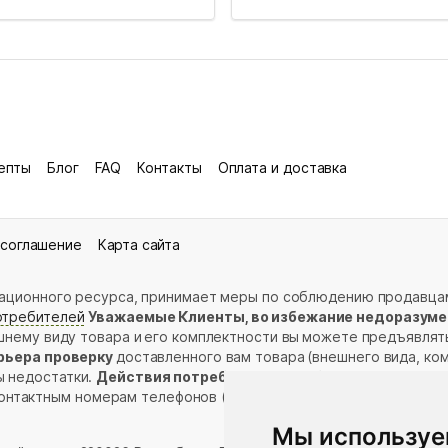
епты
Блог
FAQ
Контакты
Оплата и доставка
 соглашение
Карта сайта
рмационного ресурса, принимает меры по соблюдению продавца
отребителей
Уважаемые Клиенты, во избежание недоразуме
нешнему виду товара и его комплектности вы можете предъявлят
рьера проверку
доставленного вам товара (внешнего вида, ко
ы недостатки.
Действия потребителя при обнаружении недос
контактным номерам телефонов (в разделе «
Контакты
»);
Мы используе