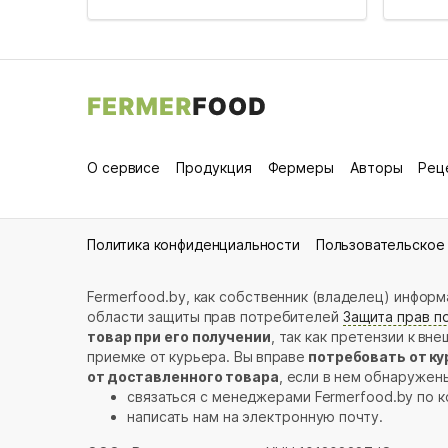
О сервисе
Продукция
Фермеры
Авторы
Рец
Политика конфиденциальности
Пользовательское
Fermerfood.by, как собственник (владелец) инфо
области защиты прав потребителей
Защита прав п
товар при его получении
, так как претензии к в
приемке от курьера. Вы вправе
потребовать от ку
от доставленного товара
, если в нем обнаружен
связаться с менеджерами Fermerfood.by по 
написать нам на электронную почту.