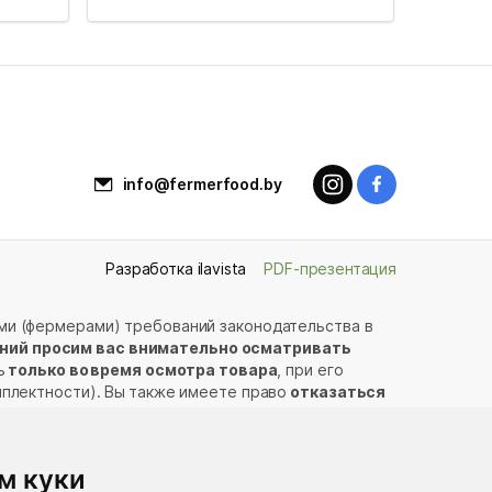
info@fermerfood.by
Разработка ilavista
PDF-презентация
ми (фермерами) требований законодательства в
ний просим вас внимательно осматривать
ь
только во время осмотра товара
, при его
мплектности). Вы также имеете право
отказаться
татка в товаре:
м куки